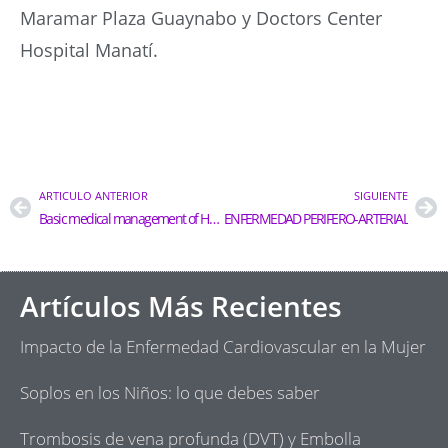
Maramar Plaza Guaynabo y Doctors Center
Hospital Manatí.
ARTICULO ANTERIOR
SIGUIENTE
Basic medical management of Heart Failure
ENFERMEDAD PERIFERO-ARTERIAL
Artículos Más Recientes
Impacto de la Enfermedad Cardiovascular en la Mujer
Soplos en los Niños: lo que debes saber
Trombosis de vena profunda (DVT) y Embolla