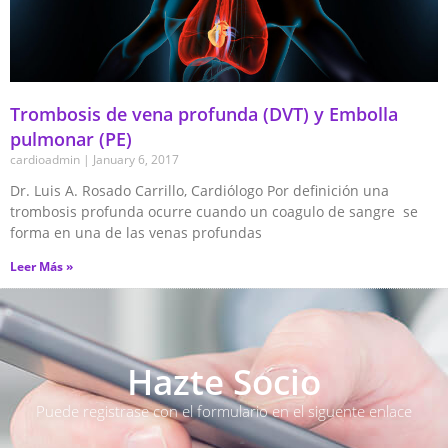
Trombosis de vena profunda (DVT) y Embolla
pulmonar (PE)
cardioadmin
January 6, 2017
Dr. Luis A. Rosado Carrillo, Cardiólogo Por definición una
trombosis profunda ocurre cuando un coagulo de sangre se
forma en una de las venas profundas
Leer Más »
Hazte Socio
Puede registrase con el formulario en el siguente enlace