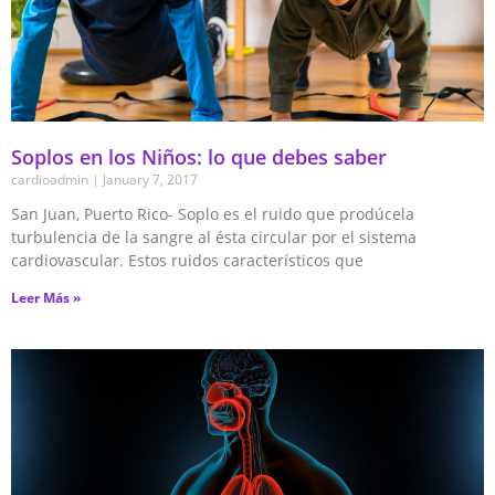
Soplos en los Niños: lo que debes saber
cardioadmin
January 7, 2017
San Juan, Puerto Rico- Soplo es el ruido que prodúcela
turbulencia de la sangre al ésta circular por el sistema
cardiovascular. Estos ruidos característicos que
Leer Más »