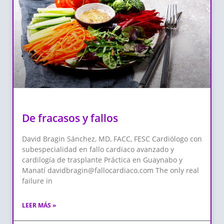
De fracasos y fallos
David Bragin Sánchez, MD, FACC, FESC Cardiólogo con
subespecialidad en fallo cardiaco avanzado y
cardilogía de trasplante Práctica en Guaynabo y
Manatí
davidbragin@fallocardiaco.com
The only real
failure in
LEER MÁS »